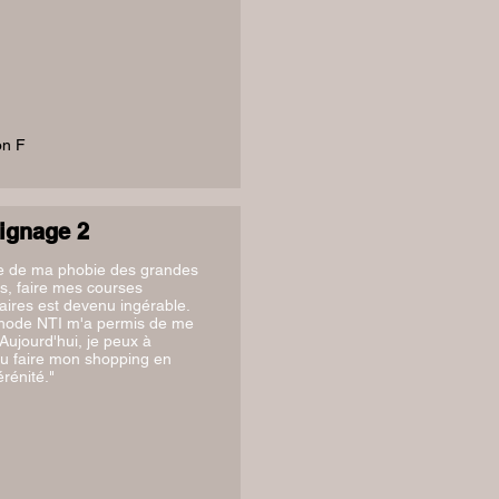
n F
ignage 2
e de ma phobie des grandes
s, faire mes courses
aires est devenu ingérable.
hode NTI m'a permis de me
 Aujourd'hui, je peux à
u faire mon shopping en
érénité."