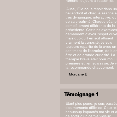
ramène toujours à l’essentiel.
Aussi, Elle nous reçoit dans un
bel endroit et chaque séance e
très dynamique, interactive, du 
de sa créativité. Chaque séanc
complètement différente de la
précédente. Certains exercices
demandent d’avoir l’esprit ouve
mais quoiqu’il en soit attisent
vraiment la curiosité. Je suis
toujours repartie de là avec un
sentiment de libération, de bie
être et de grande curiosité. La
thérapie brève était pour moi 
première et j’en suis ravie. Je 
la recommande chaudement.
Morgane B
Témoignage 1
Étant plus jeune, je suis passé
des moments difficiles. Ceux-ci
beaucoup impactés ma vie et a
de sortir d’un cercle vicieux