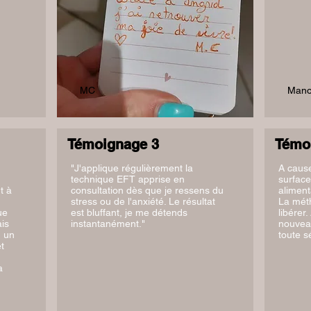
MC
Mano
Témoignage 3
Témo
"J'applique régulièrement la
A caus
technique EFT apprise en
surface
t à
consultation dès que je ressens du
aliment
stress ou de l'anxiété. Le résultat
La mét
ue
est bluffant, je me détends
libérer.
is
instantanément."
nouvea
, un
toute s
t
a