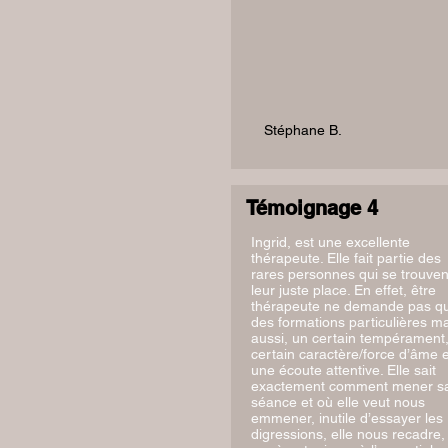
Stéphane B.
Témoignage 4
Ingrid, est une excellente
thérapeute. Elle fait partie des
rares personnes qui se trouven
leur juste place. En effet, être
thérapeute ne demande pas q
des formations particulières ma
aussi, un certain tempérament
certain caractère/force d’âme e
une écoute attentive. Elle sait
exactement comment mener s
séance et où elle veut nous
emmener, inutile d’essayer les
digressions, elle nous recadre,