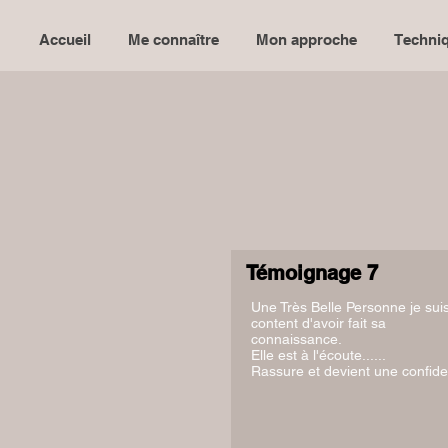
Accueil
Me connaître
Mon approche
Techniq
Témoignage 7
Une Très Belle Personne je sui
content d'avoir fait sa
connaissance.
Elle est à l'écoute......
Rassure et devient une confide