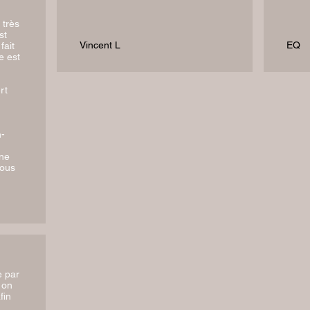
 très
st
Vincent L
EQ
fait
e est
rt
n-
une
vous
e par
 on
fin