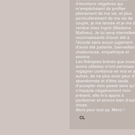
d’émotions négatives qui
m’empêchaient de profiter
pleinement de ma vie, et plus
particulièrement de ma vie de
couple, je me lancée et je me s
rendue chez Ingrid (Madame
Mathieu). Je lui serai éternelle
reconnaissante d’avoir été à
l’écoute sans aucun jugement,
d’avoir été patiente, bienveillan
chaleureuse, empathique et
sincère.
Les thérapies brèves que nous
avons utilisées m’ont permises
regagner confiance en moi et 
autres, de ne plus avoir peur d’
abandonnée et d’être seule,
d’accepter mon passé sans qu’i
n’impacte négativement mon
présent, elle m’a appris à
pardonner et encore bien d’aut
chose.
Alors pour tout ça, Merci !
CL