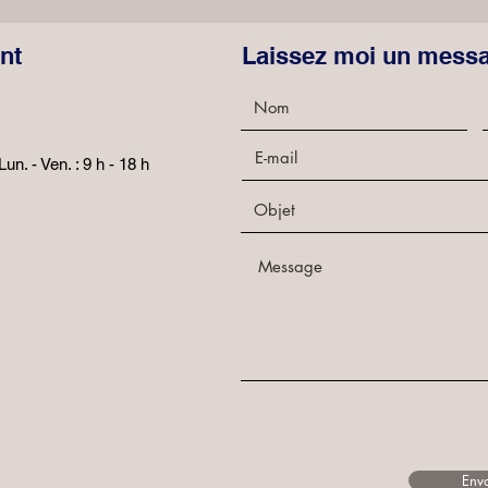
nt
Laissez moi un mess
Lun. - Ven. : 9 h - 18 h
Env