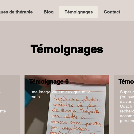
ues de thérapie
Blog
Témoignages
Contact
Témoignages
Témoignage 6
Témo
s
une image vaut mieux que mille
Super c
mots
j’en su
d’avan
Coach i
nte
recherc
accomp
personn