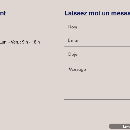
nt
Laissez moi un mess
Lun. - Ven. : 9 h - 18 h
Env