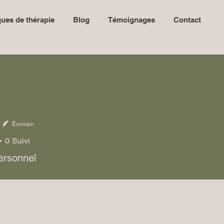
ues de thérapie
Blog
Témoignages
Contact
Écrivain
0
Suivi
ersonnel