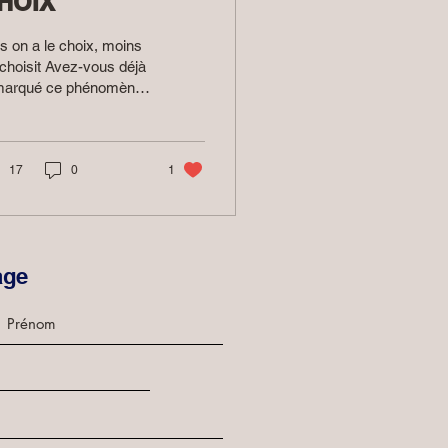
HOIX
s on a le choix, moins
choisit Avez-vous déjà
marqué ce phénomène
lus vous avez de
sibilités, et moins vous
s heureux....
17
0
1
age