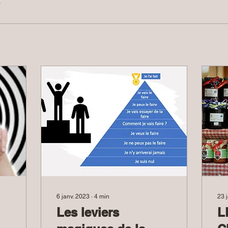
3
6 janv. 2023
∙
4
min
23 
Les leviers
L