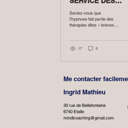
SERVICE DES
TRAUMATISMES
Saviez-vous que
ET PHOBIES.
l’hypnose fait partie des
thérapies dites « brèves »
? En effet, on peut en
dénombrer quelques-unes
telles que l’EMDR* ,...
17
0
Me contacter facileme
Ingrid Mathieu
30 rue de Bellefontaine
6740 Etalle
mindicoaching@gmail.com